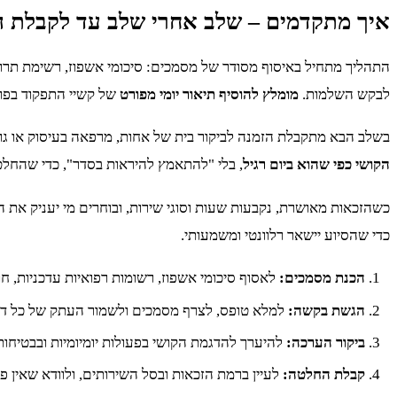
איך מתקדמים – שלב אחרי שלב עד לקבלת ה
התהליך מתחיל באיסוף מסודר של מסמכים: סיכומי אשפוז, רשימת תרו
לבקש השלמות.
מומלץ להוסיף תיאור יומי מפורט
של קשיי התפקוד בפוע
בשלב הבא מתקבלת הזמנה לביקור בית של אחות, מרפאה בעיסוק או גור
הקושי כפי שהוא ביום רגיל
, בלי "להתאמץ להיראות בסדר", כדי שהחל
כשהזכאות מאושרת, נקבעות שעות וסוגי שירות, ובוחרים מי יעניק את 
כדי שהסיוע יישאר רלוונטי ומשמעותי.
הכנת מסמכים:
לאסוף סיכומי אשפוז, רשומות רפואיות עדכניות, חו
הגשת בקשה:
למלא טופס, לצרף מסמכים ולשמור העתק של כל ד
ביקור הערכה:
להיערך להדגמת הקושי בפעולות יומיומיות ובבטיחות
קבלת החלטה:
לעיין ברמת הזכאות ובסל השירותים, ולוודא שאין פ