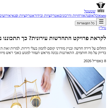
שטעטל
seo
אוכל
אופנה
אזרחויות ודרכונים
אטרקציות ובידור
אטרקציות ופנאי
אירועים
כל הקטגוריות
נדל"ן
לקראת פרויקט התחדשות עירונית? כך תתכוננו נכ
החלום על דירה חדשה ובניין מודרני קוסם להמון בעלי דירות. למרות זאת ה
בדיוק על מה חותמים. התארגנות נכונה מראש תעזור למנוע כאבי ראש מיו
8 באפריל 2026